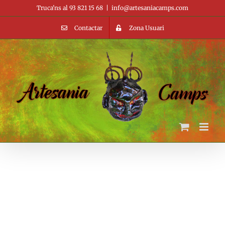
Skip
Truca'ns al 93 821 15 68
|
info@artesaniacamps.com
to
content
Contactar
Zona Usuari