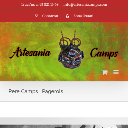
Skip
Truca'ns al 93 821 15 68
|
info@artesaniacamps.com
to
content
Contactar
Zona Usuari
Pere Camps i Pagerols