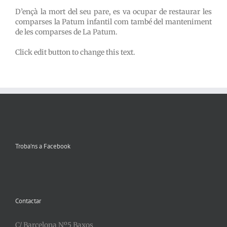
D’ençà la mort del seu pare, es va ocupar de restaurar les
comparses la Patum infantil com també del manteniment
de les comparses de La Patum.
Click edit button to change this text.
Troba’ns a Facebook
Contactar
C/ Barcelona Nº5 Baxos