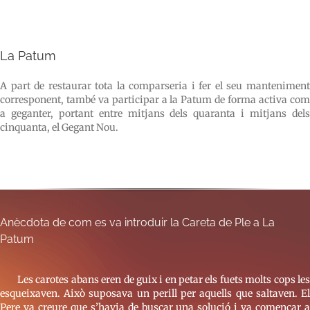
La Patum
A part de restaurar tota la comparseria i fer el seu manteniment
corresponent, també va participar a la Patum de forma activa com
a geganter, portant entre mitjans dels quaranta i mitjans dels
cinquanta, el Gegant Nou.
Anècdota de com es va introduir la Careta de Ple a La
Patum
Les carotes abans eren de guix i en petar els fuets molts cops les
esqueixaven. Això suposava un perill per aquells que saltaven. El
Pere va creure que s’havia de buscar una solució i va començar a