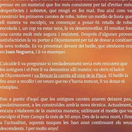
pensar en un material que fos més consistent per tal d’evitar més
desperfectes i sobretot, que ningú es fes mal. Fou així com va
construir les primeres carotes de roba. Sobre un motllo de fusta que
ell mateix va esculpir, va començar a posar-hi retalls de roba
encolada i, un cop va estar seca, la va desemmotllar. El resultat fou
una carota molt més segura i resistent. Després d’algunes proves
satisfactòries la va portar a l’Ajuntament per tal de donar a conèixer
la seva troballa. Es va presentar davant del batlle, que aleshores era
en
Joan Noguera
, i li va ensenyar.
L’alcalde li va preguntar si verdaderament seria més resistent que
les antigues i el Pere li va demostrar allí mateix: va obrir el balcó
de l’Ajuntament i
va llençar la carota all mig de la Plaça
. El batlle la
feu anar a recollir i en veure que no s’havia trencat, li va donar el
vistiplau.
Fou a partir d’aquí que les antigues carotes anaren deixant pas,
paulatinament, a les construïdes amb la nova tècnica. Actualment,
encara s’elaboren de la mateixa manera; utilitzant el motlle que va
esculpir el Pere Camps fa més de 50 anys. Des de la seva mort, i fins
a l’actualitat, aquests tasques les han anat continuant els seus
descendents. I per molts anys!